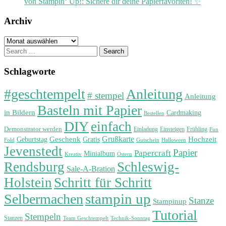
von Stampin‘ Up!: Sichere dir deine Papierfavoriten! ✨
Archiv
Archiv
Search
for:
Schlagworte
#geschtempelt
Anleitung
# stempel
Anleitung
Basteln mit Papier
in Bildern
Cardmaking
Bestellen
DIY
einfach
Demonstrator werden
Einladung
Einsteigen
Frühling
Fun
Grußkarte
Geburtstag
Geschenk
Gratis
Hochzeit
Fold
Gutschein
Halloween
Jevenstedt
Papier
Papercraft
Minialbum
Kreativ
Ostern
Rendsburg
Schleswig-
Sale-A-Bration
Holstein
Schritt für Schritt
stampin up
Selbermachen
Stanze
Stampinup
Tutorial
Stempeln
Stanzen
Technik-Sonntag
Team Geschtempelt