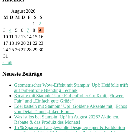
August 2026
M
D
M
D
F
S
S
1
2
3
4
5
6
7
8
9
10
11
12
13
14
15
16
17
18
19
20
21
22
23
24
25
26
27
28
29
30
31
« Juli
Neueste Beiträge
Geometrischer Wow-Effekt mit Stampin‘ Up!: Heißfolie trifft
auf farbenfrohe Blending-Technik
Kreativ mit Stampin‘ Up!: Farbenfroher Gruß mit „Flowers
Fair“ und „Einfach gute Grüße“
Edel basteln mit Stampin‘ Up!: Goldene Akzente mit „Echos
von Details“ und „Inked Floret“
Was ist los bei Stampin’ Up! im August 2026? Aktionen,
Rabatte & das Produkt des Monats!
15 % Sparen auf ausgewählte Designerpapier & Farbkarton