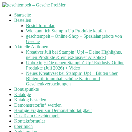
Skip
Startseite
to
Bestellen
content
Bestellformular
Wie kann ich Stampin Up Produkte kaufen
geschtempelt – Online-Shop – Spezialangebote von
Gesche
Aktuelle Aktionen
Kreativer Juli bei Stampin‘ Up! – Deine Highlights,
neuen Produkte & ein exklusiver Ausblick!
Unboxing: Die neuen Stampin‘ Up! Exklusiv Online
Produkte (Juli 2026) + Video!
Neues Kreativset bei Stampin‘ Up! – Blüten über
Blüten für traumhaft schöne Karten und
Geschenkverpackungen
Bonuspunkte
Kataloge
Katalog bestellen
Demonstrator/in* werden
Häufige Fragen zur Demonstratortätigkeit
Das Team Geschtempelt
Kontaktformular
über mich
Anleitungen