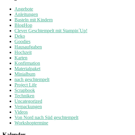
Angebote
Anleitungen
Basteln mit Kindern
BlogHop
Clever Geschtempelt mit Stampin´Up!
Deko
Goodies
Hausaufgaben
Hochzeit
Karten
Konfirmation
Materialpaket
Minialbum
nach geschtempelt
Project Life
Scrapbook
Techniken
Uncategorized
Verpackungen
Videos
Von Nord nach Süd geschtempelt
Workshoptermine
Kalender