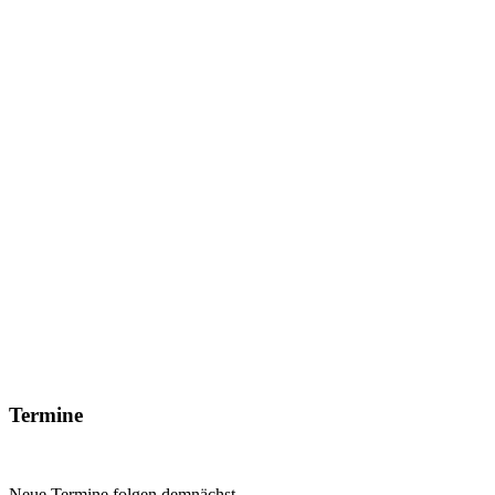
Termine
Neue Termine folgen demnächst