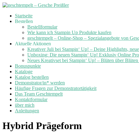
Skip
Startseite
to
Bestellen
content
Bestellformular
Wie kann ich Stampin Up Produkte kaufen
geschtempelt – Online-Shop – Spezialangebote von Ges
Aktuelle Aktionen
Kreativer Juli bei Stampin‘ Up! – Deine Highlights, neu
Unboxing: Die neuen Stampin‘ Up! Exklusiv Online Prod
Neues Kreativset bei Stampin‘ Up! – Blüten über Blüte
Bonuspunkte
Kataloge
Katalog bestellen
Demonstrator/in* werden
Häufige Fragen zur Demonstratortätigkeit
Das Team Geschtempelt
Kontaktformular
über mich
Anleitungen
Hybrid Prägeform