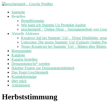
Skip
Startseite
to
Bestellen
content
Bestellformular
Wie kann ich Stampin Up Produkte kaufen
geschtempelt – Online-Shop – Spezialangebote von Ges
Aktuelle Aktionen
Kreativer Juli bei Stampin‘ Up! – Deine Highlights, neu
Unboxing: Die neuen Stampin‘ Up! Exklusiv Online Prod
Neues Kreativset bei Stampin‘ Up! – Blüten über Blüte
Bonuspunkte
Kataloge
Katalog bestellen
Demonstrator/in* werden
Häufige Fragen zur Demonstratortätigkeit
Das Team Geschtempelt
Kontaktformular
über mich
Anleitungen
Herbststimmung