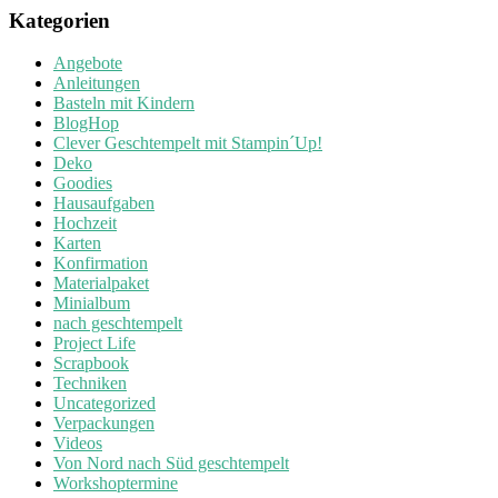
Kategorien
Angebote
Anleitungen
Basteln mit Kindern
BlogHop
Clever Geschtempelt mit Stampin´Up!
Deko
Goodies
Hausaufgaben
Hochzeit
Karten
Konfirmation
Materialpaket
Minialbum
nach geschtempelt
Project Life
Scrapbook
Techniken
Uncategorized
Verpackungen
Videos
Von Nord nach Süd geschtempelt
Workshoptermine