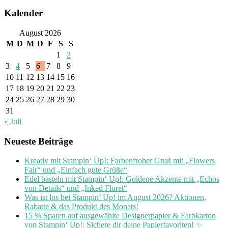
Kalender
August 2026
M
D
M
D
F
S
S
1
2
3
4
5
6
7
8
9
10
11
12
13
14
15
16
17
18
19
20
21
22
23
24
25
26
27
28
29
30
31
« Juli
Neueste Beiträge
Kreativ mit Stampin‘ Up!: Farbenfroher Gruß mit „Flowers
Fair“ und „Einfach gute Grüße“
Edel basteln mit Stampin‘ Up!: Goldene Akzente mit „Echos
von Details“ und „Inked Floret“
Was ist los bei Stampin’ Up! im August 2026? Aktionen,
Rabatte & das Produkt des Monats!
15 % Sparen auf ausgewählte Designerpapier & Farbkarton
von Stampin‘ Up!: Sichere dir deine Papierfavoriten! ✨