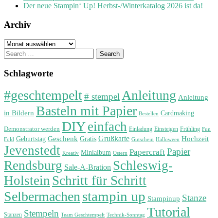
Der neue Stampin‘ Up! Herbst-/Winterkatalog 2026 ist da!
Archiv
Archiv
Search
for:
Schlagworte
#geschtempelt
Anleitung
# stempel
Anleitung
Basteln mit Papier
in Bildern
Cardmaking
Bestellen
DIY
einfach
Demonstrator werden
Einladung
Einsteigen
Frühling
Fun
Grußkarte
Geburtstag
Geschenk
Gratis
Hochzeit
Fold
Gutschein
Halloween
Jevenstedt
Papier
Papercraft
Minialbum
Kreativ
Ostern
Rendsburg
Schleswig-
Sale-A-Bration
Holstein
Schritt für Schritt
stampin up
Selbermachen
Stanze
Stampinup
Tutorial
Stempeln
Stanzen
Technik-Sonntag
Team Geschtempelt