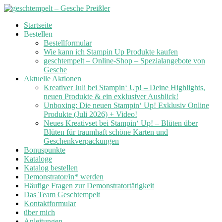
Skip
Startseite
to
Bestellen
content
Bestellformular
Wie kann ich Stampin Up Produkte kaufen
geschtempelt – Online-Shop – Spezialangebote von
Gesche
Aktuelle Aktionen
Kreativer Juli bei Stampin‘ Up! – Deine Highlights,
neuen Produkte & ein exklusiver Ausblick!
Unboxing: Die neuen Stampin‘ Up! Exklusiv Online
Produkte (Juli 2026) + Video!
Neues Kreativset bei Stampin‘ Up! – Blüten über
Blüten für traumhaft schöne Karten und
Geschenkverpackungen
Bonuspunkte
Kataloge
Katalog bestellen
Demonstrator/in* werden
Häufige Fragen zur Demonstratortätigkeit
Das Team Geschtempelt
Kontaktformular
über mich
Anleitungen