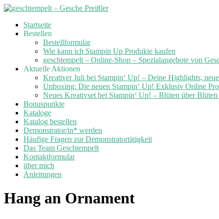
Skip
Startseite
to
Bestellen
content
Bestellformular
Wie kann ich Stampin Up Produkte kaufen
geschtempelt – Online-Shop – Spezialangebote von Ges
Aktuelle Aktionen
Kreativer Juli bei Stampin‘ Up! – Deine Highlights, neu
Unboxing: Die neuen Stampin‘ Up! Exklusiv Online Prod
Neues Kreativset bei Stampin‘ Up! – Blüten über Blüte
Bonuspunkte
Kataloge
Katalog bestellen
Demonstrator/in* werden
Häufige Fragen zur Demonstratortätigkeit
Das Team Geschtempelt
Kontaktformular
über mich
Anleitungen
Hang an Ornament