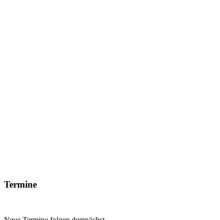
Termine
Neue Termine folgen demnächst