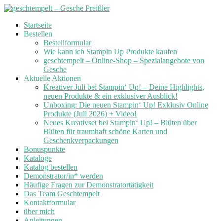
Skip
Startseite
to
Bestellen
content
Bestellformular
Wie kann ich Stampin Up Produkte kaufen
geschtempelt – Online-Shop – Spezialangebote von
Gesche
Aktuelle Aktionen
Kreativer Juli bei Stampin‘ Up! – Deine Highlights,
neuen Produkte & ein exklusiver Ausblick!
Unboxing: Die neuen Stampin‘ Up! Exklusiv Online
Produkte (Juli 2026) + Video!
Neues Kreativset bei Stampin‘ Up! – Blüten über
Blüten für traumhaft schöne Karten und
Geschenkverpackungen
Bonuspunkte
Kataloge
Katalog bestellen
Demonstrator/in* werden
Häufige Fragen zur Demonstratortätigkeit
Das Team Geschtempelt
Kontaktformular
über mich
Anleitungen