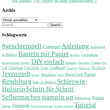
von Stampin‘ Up!: Sichere dir deine Papierfavoriten! ✨
Archiv
Archiv
Search
for:
Schlagworte
#geschtempelt
Anleitung
# stempel
Anleitung
Basteln mit Papier
in Bildern
Cardmaking
Bestellen
DIY
einfach
Demonstrator werden
Einladung
Einsteigen
Frühling
Fun
Grußkarte
Geburtstag
Geschenk
Gratis
Hochzeit
Fold
Gutschein
Halloween
Jevenstedt
Papier
Papercraft
Minialbum
Kreativ
Ostern
Rendsburg
Schleswig-
Sale-A-Bration
Holstein
Schritt für Schritt
stampin up
Selbermachen
Stanze
Stampinup
Tutorial
Stempeln
Stanzen
Technik-Sonntag
Team Geschtempelt