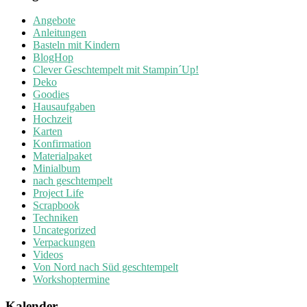
Angebote
Anleitungen
Basteln mit Kindern
BlogHop
Clever Geschtempelt mit Stampin´Up!
Deko
Goodies
Hausaufgaben
Hochzeit
Karten
Konfirmation
Materialpaket
Minialbum
nach geschtempelt
Project Life
Scrapbook
Techniken
Uncategorized
Verpackungen
Videos
Von Nord nach Süd geschtempelt
Workshoptermine
Kalender