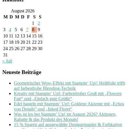
August 2026
M
D
M
D
F
S
S
1
2
3
4
5
6
7
8
9
10
11
12
13
14
15
16
17
18
19
20
21
22
23
24
25
26
27
28
29
30
31
« Juli
Neueste Beiträge
Geometrischer Wow-Effekt mit Stampin‘ Up!: Heißfolie trifft
auf farbenfrohe Blending-Technik
Kreativ mit Stampin‘ Up!: Farbenfroher Gruß mit „Flowers
Fair“ und „Einfach gute Grüße“
Edel basteln mit Stampin‘ Up!: Goldene Akzente mit „Echos
von Details“ und „Inked Floret“
Was ist los bei Stampin’ Up! im August 2026? Aktionen,
Rabatte & das Produkt des Monats!
15 % Sparen auf ausgewählte Designerpapier & Farbkarton