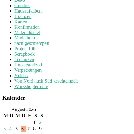
Deko
Goodies
Hausaufgaben
Hochzeit
Karten
Konfirmation
Materialpaket
Minialbum
nach geschtempelt
Project Life
Scrapbook
Techniken
Uncategorized
Verpackungen
Videos
Von Nord nach Süd geschtempelt
Workshoptermine
Kalender
August 2026
M
D
M
D
F
S
S
1
2
3
4
5
6
7
8
9