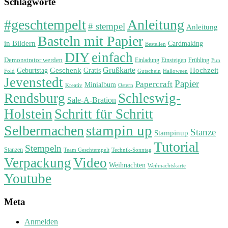
Schlagworte
#geschtempelt
Anleitung
# stempel
Anleitung
Basteln mit Papier
in Bildern
Cardmaking
Bestellen
DIY
einfach
Demonstrator werden
Einladung
Einsteigen
Frühling
Fun
Grußkarte
Geburtstag
Geschenk
Gratis
Hochzeit
Fold
Gutschein
Halloween
Jevenstedt
Papier
Papercraft
Minialbum
Kreativ
Ostern
Rendsburg
Schleswig-
Sale-A-Bration
Holstein
Schritt für Schritt
stampin up
Selbermachen
Stanze
Stampinup
Tutorial
Stempeln
Stanzen
Technik-Sonntag
Team Geschtempelt
Verpackung
Video
Weihnachten
Weihnachtskarte
Youtube
Meta
Anmelden