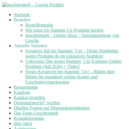
Skip
Startseite
to
Bestellen
content
Bestellformular
Wie kann ich Stampin Up Produkte kaufen
geschtempelt – Online-Shop – Spezialangebote von
Gesche
Aktuelle Aktionen
Kreativer Juli bei Stampin‘ Up! – Deine Highlights,
neuen Produkte & ein exklusiver Ausblick!
Unboxing: Die neuen Stampin‘ Up! Exklusiv Online
Produkte (Juli 2026) + Video!
Neues Kreativset bei Stampin‘ Up! – Blüten über
Blüten für traumhaft schöne Karten und
Geschenkverpackungen
Bonuspunkte
Kataloge
Katalog bestellen
Demonstrator/in* werden
Häufige Fragen zur Demonstratortätigkeit
Das Team Geschtempelt
Kontaktformular
über mich
Anleitungen