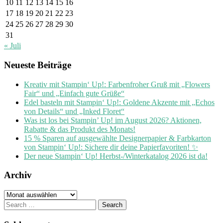
10
11
12
13
14
15
16
17
18
19
20
21
22
23
24
25
26
27
28
29
30
31
« Juli
Neueste Beiträge
Kreativ mit Stampin‘ Up!: Farbenfroher Gruß mit „Flowers
Fair“ und „Einfach gute Grüße“
Edel basteln mit Stampin‘ Up!: Goldene Akzente mit „Echos
von Details“ und „Inked Floret“
Was ist los bei Stampin’ Up! im August 2026? Aktionen,
Rabatte & das Produkt des Monats!
15 % Sparen auf ausgewählte Designerpapier & Farbkarton
von Stampin‘ Up!: Sichere dir deine Papierfavoriten! ✨
Der neue Stampin‘ Up! Herbst-/Winterkatalog 2026 ist da!
Archiv
Archiv
Search
for: