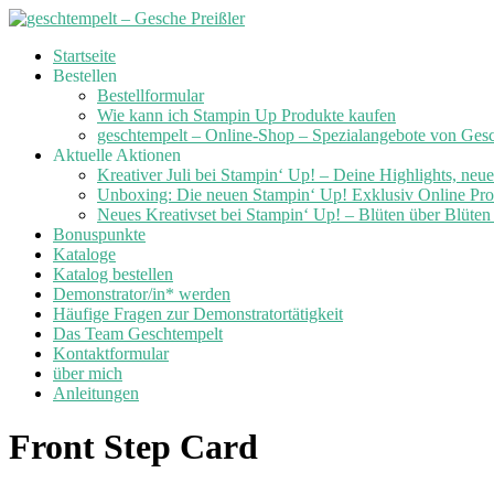
Skip
Startseite
to
Bestellen
content
Bestellformular
Wie kann ich Stampin Up Produkte kaufen
geschtempelt – Online-Shop – Spezialangebote von Ges
Aktuelle Aktionen
Kreativer Juli bei Stampin‘ Up! – Deine Highlights, neu
Unboxing: Die neuen Stampin‘ Up! Exklusiv Online Prod
Neues Kreativset bei Stampin‘ Up! – Blüten über Blüte
Bonuspunkte
Kataloge
Katalog bestellen
Demonstrator/in* werden
Häufige Fragen zur Demonstratortätigkeit
Das Team Geschtempelt
Kontaktformular
über mich
Anleitungen
Front Step Card