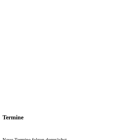
Termine
Neue Termine folgen demnächst