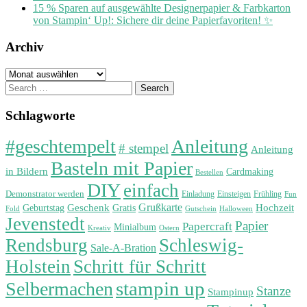
15 % Sparen auf ausgewählte Designerpapier & Farbkarton
von Stampin‘ Up!: Sichere dir deine Papierfavoriten! ✨
Archiv
Archiv
Search
for:
Schlagworte
#geschtempelt
Anleitung
# stempel
Anleitung
Basteln mit Papier
in Bildern
Cardmaking
Bestellen
DIY
einfach
Demonstrator werden
Einladung
Einsteigen
Frühling
Fun
Grußkarte
Geburtstag
Geschenk
Gratis
Hochzeit
Fold
Gutschein
Halloween
Jevenstedt
Papier
Papercraft
Minialbum
Kreativ
Ostern
Rendsburg
Schleswig-
Sale-A-Bration
Holstein
Schritt für Schritt
stampin up
Selbermachen
Stanze
Stampinup