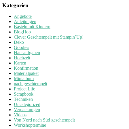
Kategorien
Angebote
Anleitungen
Basteln mit Kindern
BlogHop
Clever Geschtempelt mit Stampin´Up!
Deko
Goodies
Hausaufgaben
Hochzeit
Karten
Konfirmation
Materialpaket
Minialbum
nach geschtempelt
Project Life
Scrapbook
Techniken
Uncategorized
Verpackungen
Videos
Von Nord nach Süd geschtempelt
Workshoptermine