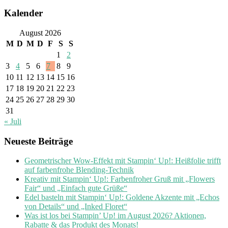
Kalender
August 2026
M
D
M
D
F
S
S
1
2
3
4
5
6
7
8
9
10
11
12
13
14
15
16
17
18
19
20
21
22
23
24
25
26
27
28
29
30
31
« Juli
Neueste Beiträge
Geometrischer Wow-Effekt mit Stampin‘ Up!: Heißfolie trifft
auf farbenfrohe Blending-Technik
Kreativ mit Stampin‘ Up!: Farbenfroher Gruß mit „Flowers
Fair“ und „Einfach gute Grüße“
Edel basteln mit Stampin‘ Up!: Goldene Akzente mit „Echos
von Details“ und „Inked Floret“
Was ist los bei Stampin’ Up! im August 2026? Aktionen,
Rabatte & das Produkt des Monats!