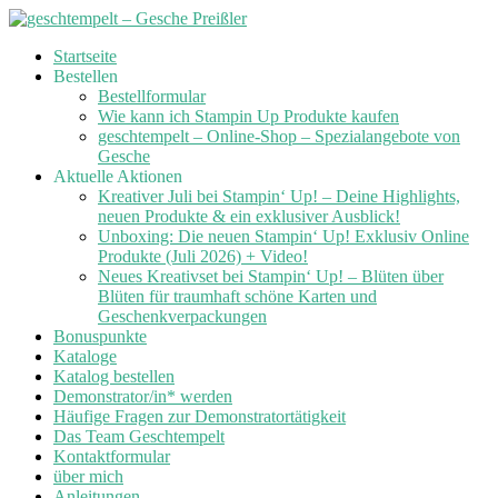
Skip
Startseite
to
Bestellen
content
Bestellformular
Wie kann ich Stampin Up Produkte kaufen
geschtempelt – Online-Shop – Spezialangebote von
Gesche
Aktuelle Aktionen
Kreativer Juli bei Stampin‘ Up! – Deine Highlights,
neuen Produkte & ein exklusiver Ausblick!
Unboxing: Die neuen Stampin‘ Up! Exklusiv Online
Produkte (Juli 2026) + Video!
Neues Kreativset bei Stampin‘ Up! – Blüten über
Blüten für traumhaft schöne Karten und
Geschenkverpackungen
Bonuspunkte
Kataloge
Katalog bestellen
Demonstrator/in* werden
Häufige Fragen zur Demonstratortätigkeit
Das Team Geschtempelt
Kontaktformular
über mich
Anleitungen