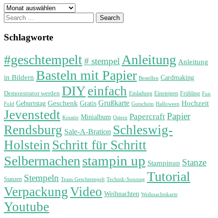
Archiv
Search
for:
Schlagworte
#geschtempelt
Anleitung
# stempel
Anleitung
Basteln mit Papier
in Bildern
Cardmaking
Bestellen
DIY
einfach
Demonstrator werden
Einladung
Einsteigen
Frühling
Fun
Grußkarte
Geburtstag
Geschenk
Gratis
Hochzeit
Fold
Gutschein
Halloween
Jevenstedt
Papier
Papercraft
Minialbum
Kreativ
Ostern
Rendsburg
Schleswig-
Sale-A-Bration
Holstein
Schritt für Schritt
stampin up
Selbermachen
Stanze
Stampinup
Tutorial
Stempeln
Stanzen
Technik-Sonntag
Team Geschtempelt
Verpackung
Video
Weihnachten
Weihnachtskarte
Youtube