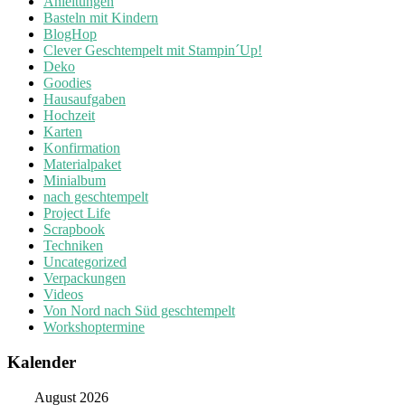
Anleitungen
Basteln mit Kindern
BlogHop
Clever Geschtempelt mit Stampin´Up!
Deko
Goodies
Hausaufgaben
Hochzeit
Karten
Konfirmation
Materialpaket
Minialbum
nach geschtempelt
Project Life
Scrapbook
Techniken
Uncategorized
Verpackungen
Videos
Von Nord nach Süd geschtempelt
Workshoptermine
Kalender
August 2026