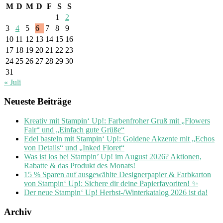
M
D
M
D
F
S
S
1
2
3
4
5
6
7
8
9
10
11
12
13
14
15
16
17
18
19
20
21
22
23
24
25
26
27
28
29
30
31
« Juli
Neueste Beiträge
Kreativ mit Stampin‘ Up!: Farbenfroher Gruß mit „Flowers
Fair“ und „Einfach gute Grüße“
Edel basteln mit Stampin‘ Up!: Goldene Akzente mit „Echos
von Details“ und „Inked Floret“
Was ist los bei Stampin’ Up! im August 2026? Aktionen,
Rabatte & das Produkt des Monats!
15 % Sparen auf ausgewählte Designerpapier & Farbkarton
von Stampin‘ Up!: Sichere dir deine Papierfavoriten! ✨
Der neue Stampin‘ Up! Herbst-/Winterkatalog 2026 ist da!
Archiv