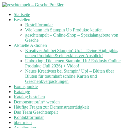
Skip
Startseite
to
Bestellen
content
Bestellformular
Wie kann ich Stampin Up Produkte kaufen
geschtempelt – Online-Shop – Spezialangebote von
Gesche
Aktuelle Aktionen
Kreativer Juli bei Stampin‘ Up! – Deine Highlights,
neuen Produkte & ein exklusiver Ausblick!
Unboxing: Die neuen Stampin‘ Up! Exklusiv Online
Produkte (Juli 2026) + Video!
Neues Kreativset bei Stampin‘ Up! – Blüten über
Blüten für traumhaft schöne Karten und
Geschenkverpackungen
Bonuspunkte
Kataloge
Katalog bestellen
Demonstrator/in* werden
Häufige Fragen zur Demonstratortätigkeit
Das Team Geschtempelt
Kontaktformular
über mich
Anleitungen