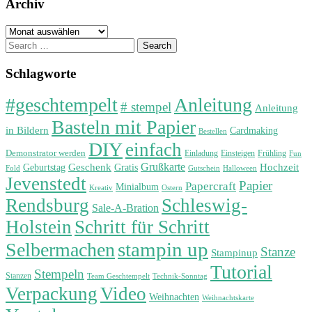
Archiv
Archiv
Search
for:
Schlagworte
#geschtempelt
Anleitung
# stempel
Anleitung
Basteln mit Papier
in Bildern
Cardmaking
Bestellen
DIY
einfach
Demonstrator werden
Einladung
Einsteigen
Frühling
Fun
Grußkarte
Geburtstag
Geschenk
Gratis
Hochzeit
Fold
Gutschein
Halloween
Jevenstedt
Papier
Papercraft
Minialbum
Kreativ
Ostern
Rendsburg
Schleswig-
Sale-A-Bration
Holstein
Schritt für Schritt
stampin up
Selbermachen
Stanze
Stampinup
Tutorial
Stempeln
Stanzen
Technik-Sonntag
Team Geschtempelt
Verpackung
Video
Weihnachten
Weihnachtskarte