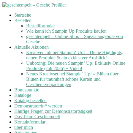
Skip
Startseite
to
Bestellen
content
Bestellformular
Wie kann ich Stampin Up Produkte kaufen
geschtempelt – Online-Shop – Spezialangebote von
Gesche
Aktuelle Aktionen
Kreativer Juli bei Stampin‘ Up! – Deine Highlights,
neuen Produkte & ein exklusiver Ausblick!
Unboxing: Die neuen Stampin‘ Up! Exklusiv Online
Produkte (Juli 2026) + Video!
Neues Kreativset bei Stampin‘ Up! – Blüten über
Blüten für traumhaft schöne Karten und
Geschenkverpackungen
Bonuspunkte
Kataloge
Katalog bestellen
Demonstrator/in* werden
Häufige Fragen zur Demonstratortätigkeit
Das Team Geschtempelt
Kontaktformular
über mich
Anleitungen