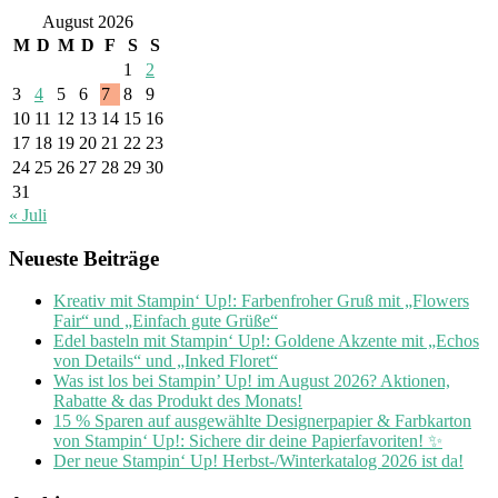
August 2026
M
D
M
D
F
S
S
1
2
3
4
5
6
7
8
9
10
11
12
13
14
15
16
17
18
19
20
21
22
23
24
25
26
27
28
29
30
31
« Juli
Neueste Beiträge
Kreativ mit Stampin‘ Up!: Farbenfroher Gruß mit „Flowers
Fair“ und „Einfach gute Grüße“
Edel basteln mit Stampin‘ Up!: Goldene Akzente mit „Echos
von Details“ und „Inked Floret“
Was ist los bei Stampin’ Up! im August 2026? Aktionen,
Rabatte & das Produkt des Monats!
15 % Sparen auf ausgewählte Designerpapier & Farbkarton
von Stampin‘ Up!: Sichere dir deine Papierfavoriten! ✨
Der neue Stampin‘ Up! Herbst-/Winterkatalog 2026 ist da!