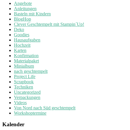
Angebote
Anleitungen
Basteln mit Kindern
BlogHop
Clever Geschtempelt mit Stampin´Up!
Deko
Goodies
Hausaufgaben
Hochzeit
Karten
Konfirmation
Materialpaket
Minialbum
nach geschtempelt
Project Life
Scrapbook
Techniken
Uncategorized
Verpackungen
Videos
Von Nord nach Süd geschtempelt
Workshoptermine
Kalender