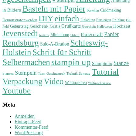
Anleitung
Basteln mit Papier
in Bildern
Cardmaking
Bestellen
DIY
einfach
Demonstrator werden
Einladung
Einsteigen
Frühling
Fun
Grußkarte
Geburtstag
Geschenk
Gratis
Hochzeit
Fold
Gutschein
Halloween
Jevenstedt
Papier
Papercraft
Minialbum
Kreativ
Ostern
Rendsburg
Schleswig-
Sale-A-Bration
Holstein
Schritt für Schritt
stampin up
Selbermachen
Stanze
Stampinup
Tutorial
Stempeln
Stanzen
Technik-Sonntag
Team Geschtempelt
Verpackung
Video
Weihnachten
Weihnachtskarte
Youtube
Meta
Anmelden
Eintrags-Feed
Kommentar-Feed
WordPress.org