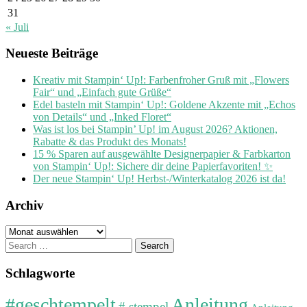
31
« Juli
Neueste Beiträge
Kreativ mit Stampin‘ Up!: Farbenfroher Gruß mit „Flowers
Fair“ und „Einfach gute Grüße“
Edel basteln mit Stampin‘ Up!: Goldene Akzente mit „Echos
von Details“ und „Inked Floret“
Was ist los bei Stampin’ Up! im August 2026? Aktionen,
Rabatte & das Produkt des Monats!
15 % Sparen auf ausgewählte Designerpapier & Farbkarton
von Stampin‘ Up!: Sichere dir deine Papierfavoriten! ✨
Der neue Stampin‘ Up! Herbst-/Winterkatalog 2026 ist da!
Archiv
Archiv
Search
for:
Schlagworte
#geschtempelt
Anleitung
# stempel