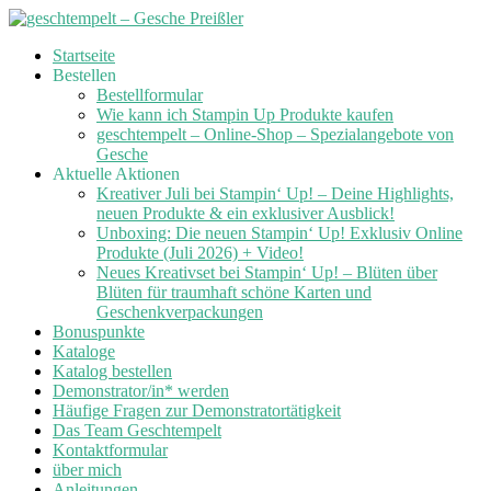
Skip
Startseite
to
Bestellen
content
Bestellformular
Wie kann ich Stampin Up Produkte kaufen
geschtempelt – Online-Shop – Spezialangebote von
Gesche
Aktuelle Aktionen
Kreativer Juli bei Stampin‘ Up! – Deine Highlights,
neuen Produkte & ein exklusiver Ausblick!
Unboxing: Die neuen Stampin‘ Up! Exklusiv Online
Produkte (Juli 2026) + Video!
Neues Kreativset bei Stampin‘ Up! – Blüten über
Blüten für traumhaft schöne Karten und
Geschenkverpackungen
Bonuspunkte
Kataloge
Katalog bestellen
Demonstrator/in* werden
Häufige Fragen zur Demonstratortätigkeit
Das Team Geschtempelt
Kontaktformular
über mich
Anleitungen