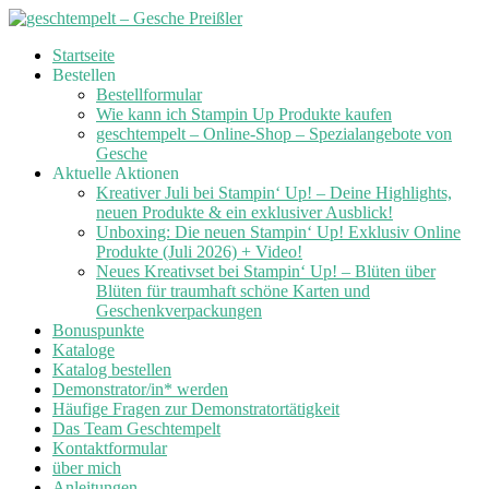
Skip
Startseite
to
Bestellen
content
Bestellformular
Wie kann ich Stampin Up Produkte kaufen
geschtempelt – Online-Shop – Spezialangebote von
Gesche
Aktuelle Aktionen
Kreativer Juli bei Stampin‘ Up! – Deine Highlights,
neuen Produkte & ein exklusiver Ausblick!
Unboxing: Die neuen Stampin‘ Up! Exklusiv Online
Produkte (Juli 2026) + Video!
Neues Kreativset bei Stampin‘ Up! – Blüten über
Blüten für traumhaft schöne Karten und
Geschenkverpackungen
Bonuspunkte
Kataloge
Katalog bestellen
Demonstrator/in* werden
Häufige Fragen zur Demonstratortätigkeit
Das Team Geschtempelt
Kontaktformular
über mich
Anleitungen