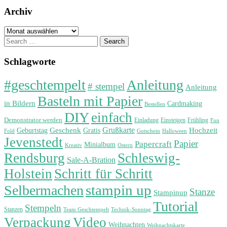
Archiv
Archiv
Search
for:
Schlagworte
#geschtempelt
Anleitung
# stempel
Anleitung
Basteln mit Papier
in Bildern
Cardmaking
Bestellen
DIY
einfach
Demonstrator werden
Einladung
Einsteigen
Frühling
Fun
Grußkarte
Geburtstag
Geschenk
Gratis
Hochzeit
Fold
Gutschein
Halloween
Jevenstedt
Papier
Papercraft
Minialbum
Kreativ
Ostern
Rendsburg
Schleswig-
Sale-A-Bration
Holstein
Schritt für Schritt
stampin up
Selbermachen
Stanze
Stampinup
Tutorial
Stempeln
Stanzen
Technik-Sonntag
Team Geschtempelt
Verpackung
Video
Weihnachten
Weihnachtskarte