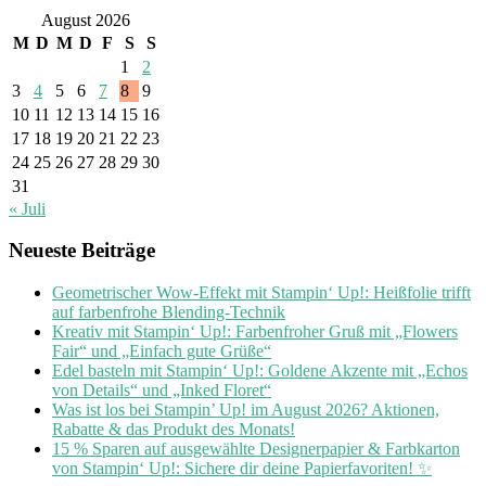
August 2026
M
D
M
D
F
S
S
1
2
3
4
5
6
7
8
9
10
11
12
13
14
15
16
17
18
19
20
21
22
23
24
25
26
27
28
29
30
31
« Juli
Neueste Beiträge
Geometrischer Wow-Effekt mit Stampin‘ Up!: Heißfolie trifft
auf farbenfrohe Blending-Technik
Kreativ mit Stampin‘ Up!: Farbenfroher Gruß mit „Flowers
Fair“ und „Einfach gute Grüße“
Edel basteln mit Stampin‘ Up!: Goldene Akzente mit „Echos
von Details“ und „Inked Floret“
Was ist los bei Stampin’ Up! im August 2026? Aktionen,
Rabatte & das Produkt des Monats!
15 % Sparen auf ausgewählte Designerpapier & Farbkarton
von Stampin‘ Up!: Sichere dir deine Papierfavoriten! ✨