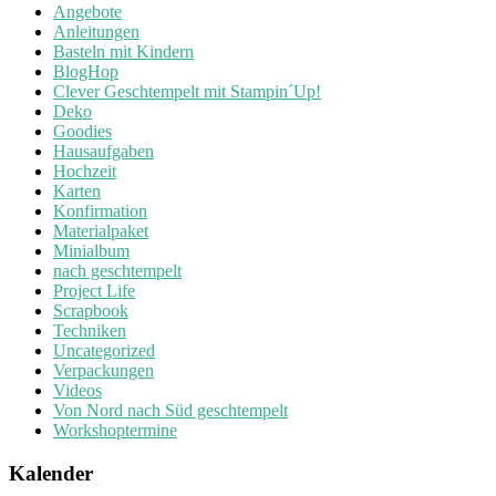
Angebote
Anleitungen
Basteln mit Kindern
BlogHop
Clever Geschtempelt mit Stampin´Up!
Deko
Goodies
Hausaufgaben
Hochzeit
Karten
Konfirmation
Materialpaket
Minialbum
nach geschtempelt
Project Life
Scrapbook
Techniken
Uncategorized
Verpackungen
Videos
Von Nord nach Süd geschtempelt
Workshoptermine
Kalender