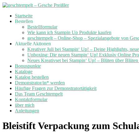
Skip
Startseite
to
Bestellen
content
Bestellformular
Wie kann ich Stampin Up Produkte kaufen
geschtempelt – Online-Shop – Spezialangebote von Ges
Aktuelle Aktionen
Kreativer Juli bei Stampin‘ Up! – Deine Highlights, neu
Unboxing: Die neuen Stampin‘ Up! Exklusiv Online Prod
Neues Kreativset bei Stampin‘ Up! – Blüten über Blüte
Bonuspunkte
Kataloge
Katalog bestellen
Demonstrator/in* werden
Häufige Fragen zur Demonstratortätigkeit
Das Team Geschtempelt
Kontaktformular
über mich
Anleitungen
Bleistift Verpackung zum Schul