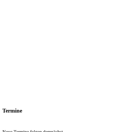
Termine
Neue Termine folgen demnächst