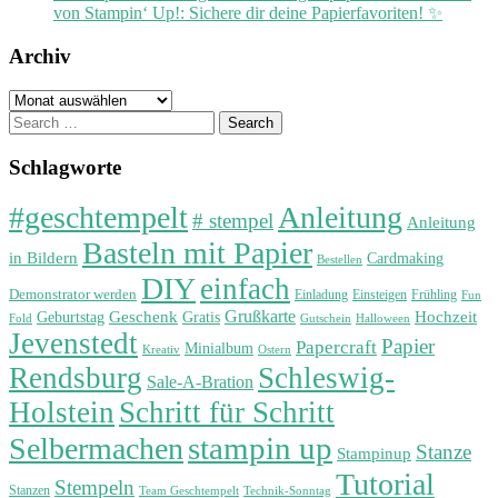
von Stampin‘ Up!: Sichere dir deine Papierfavoriten! ✨
Archiv
Archiv
Search
for:
Schlagworte
#geschtempelt
Anleitung
# stempel
Anleitung
Basteln mit Papier
in Bildern
Cardmaking
Bestellen
DIY
einfach
Demonstrator werden
Einladung
Einsteigen
Frühling
Fun
Grußkarte
Geburtstag
Geschenk
Gratis
Hochzeit
Fold
Gutschein
Halloween
Jevenstedt
Papier
Papercraft
Minialbum
Kreativ
Ostern
Rendsburg
Schleswig-
Sale-A-Bration
Holstein
Schritt für Schritt
stampin up
Selbermachen
Stanze
Stampinup
Tutorial
Stempeln
Stanzen
Technik-Sonntag
Team Geschtempelt