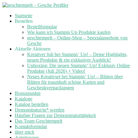
Skip
Startseite
to
Bestellen
content
Bestellformular
Wie kann ich Stampin Up Produkte kaufen
geschtempelt – Online-Shop – Spezialangebote von
Gesche
Aktuelle Aktionen
Kreativer Juli bei Stampin‘ Up! – Deine Highlights,
neuen Produkte & ein exklusiver Ausblick!
Unboxing: Die neuen Stampin‘ Up! Exklusiv Online
Produkte (Juli 2026) + Video!
Neues Kreativset bei Stampin‘ Up! – Blüten über
Blüten für traumhaft schöne Karten und
Geschenkverpackungen
Bonuspunkte
Kataloge
Katalog bestellen
Demonstrator/in* werden
Häufige Fragen zur Demonstratortätigkeit
Das Team Geschtempelt
Kontaktformular
über mich
Anleitungen