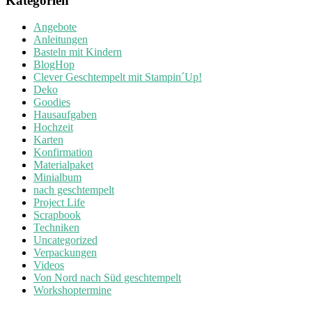
Kategorien
Angebote
Anleitungen
Basteln mit Kindern
BlogHop
Clever Geschtempelt mit Stampin´Up!
Deko
Goodies
Hausaufgaben
Hochzeit
Karten
Konfirmation
Materialpaket
Minialbum
nach geschtempelt
Project Life
Scrapbook
Techniken
Uncategorized
Verpackungen
Videos
Von Nord nach Süd geschtempelt
Workshoptermine