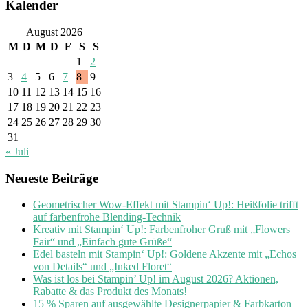
Kalender
August 2026
M
D
M
D
F
S
S
1
2
3
4
5
6
7
8
9
10
11
12
13
14
15
16
17
18
19
20
21
22
23
24
25
26
27
28
29
30
31
« Juli
Neueste Beiträge
Geometrischer Wow-Effekt mit Stampin‘ Up!: Heißfolie trifft
auf farbenfrohe Blending-Technik
Kreativ mit Stampin‘ Up!: Farbenfroher Gruß mit „Flowers
Fair“ und „Einfach gute Grüße“
Edel basteln mit Stampin‘ Up!: Goldene Akzente mit „Echos
von Details“ und „Inked Floret“
Was ist los bei Stampin’ Up! im August 2026? Aktionen,
Rabatte & das Produkt des Monats!
15 % Sparen auf ausgewählte Designerpapier & Farbkarton