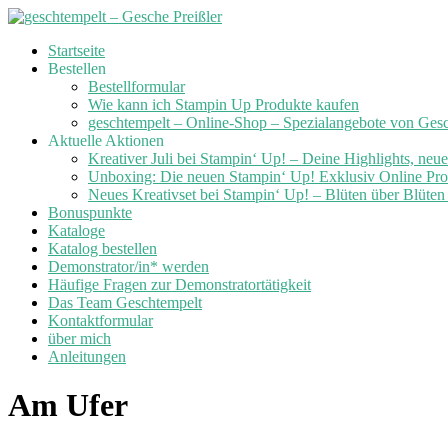
Skip
Startseite
to
Bestellen
content
Bestellformular
Wie kann ich Stampin Up Produkte kaufen
geschtempelt – Online-Shop – Spezialangebote von Ges
Aktuelle Aktionen
Kreativer Juli bei Stampin‘ Up! – Deine Highlights, neu
Unboxing: Die neuen Stampin‘ Up! Exklusiv Online Prod
Neues Kreativset bei Stampin‘ Up! – Blüten über Blüte
Bonuspunkte
Kataloge
Katalog bestellen
Demonstrator/in* werden
Häufige Fragen zur Demonstratortätigkeit
Das Team Geschtempelt
Kontaktformular
über mich
Anleitungen
Am Ufer